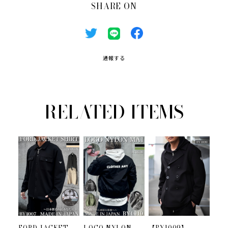
SHARE ON
通報する
RELATED ITEMS
FORD JACKET
LOGO NYLON
【BY1009】