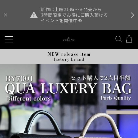
新作は土曜20時〜⚜️発売から
3時間限定でお得にご購入頂ける
イベントを開催中🎁
NEW release item
factory brand