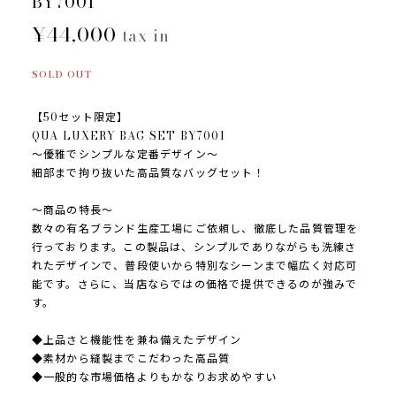
BY7001
¥44,000
tax in
SOLD OUT
【50セット限定】
QUA LUXERY BAG SET BY7001
〜優雅でシンプルな定番デザイン〜
細部まで拘り抜いた高品質なバッグセット！
〜商品の特長〜
数々の有名ブランド生産工場にご依頼し、徹底した品質管理を
行っております。この製品は、シンプルでありながらも洗練さ
れたデザインで、普段使いから特別なシーンまで幅広く対応可
能です。さらに、当店ならではの価格で提供できるのが強みで
す。
◆上品さと機能性を兼ね備えたデザイン
◆素材から縫製までこだわった高品質
◆一般的な市場価格よりもかなりお求めやすい