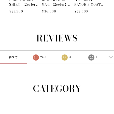
SHIRT 【2color】
MA-1 【2color】
RAYON P COAT
BY1007
BY1010 khaki完売
JACKET【2COLO
¥27,500
¥36,300
¥27,500
R】
REVIEWS
すべて
263
4
1
CATEGORY