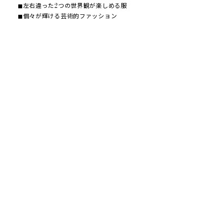
◼︎左右違った2つの世界観が楽しめる服
◼︎個々が輝ける芸術的ファッション